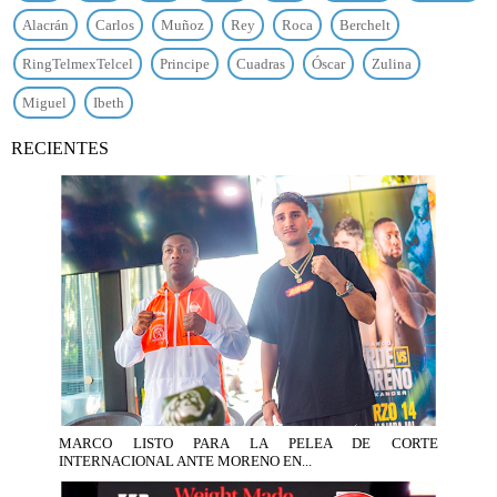
Alacrán
Carlos
Muñoz
Rey
Roca
Berchelt
RingTelmexTelcel
Principe
Cuadras
Óscar
Zulina
Miguel
Ibeth
RECIENTES
MARCO LISTO PARA LA PELEA DE CORTE
INTERNACIONAL ANTE MORENO EN...