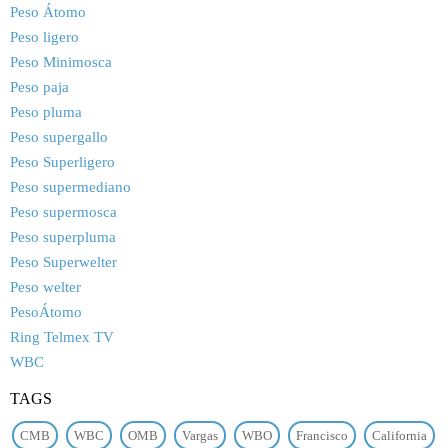
Peso Átomo
Peso ligero
Peso Minimosca
Peso paja
Peso pluma
Peso supergallo
Peso Superligero
Peso supermediano
Peso supermosca
Peso superpluma
Peso Superwelter
Peso welter
PesoÁtomo
Ring Telmex TV
WBC
TAGS
CMB
WBC
OMB
Vargas
WBO
Francisco
California