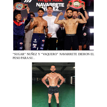
“SUGAR” NUÑEZ Y “VAQUERO” NAVARRETE DIERON EL
PESO PARA SU...