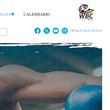
ICIAS
CALENDARIO
/RingTelmexTelcel