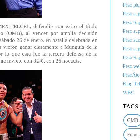
Peso pl
Peso sup
Peso Sup
EX-TELCEL, defendió con éxito el título
Peso su
eo (OMB), al vencer por amplia decisión
Peso su
sábado 26 de enero, en batalla celebrada en
es vieron ganar claramente a Munguía de la
Peso su
 lo que esta fue la tercera defensa de la
Peso Sup
e invicto con 32-0, con 26 nocauts.
Peso wel
PesoÁt
Ring Te
WBC
TAGS
CMB
Franci