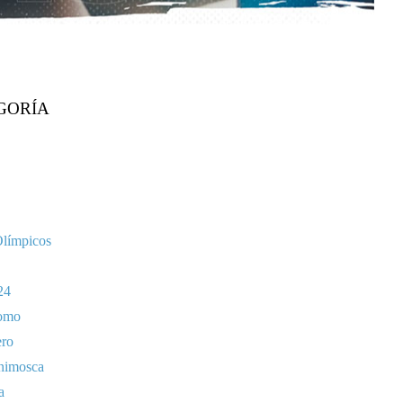
GORÍA
Olímpicos
24
omo
ero
nimosca
a