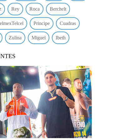
z
Rey
Roca
Berchelt
elmexTelcel
Principe
Cuadras
Zulina
Miguel
Ibeth
ENTES