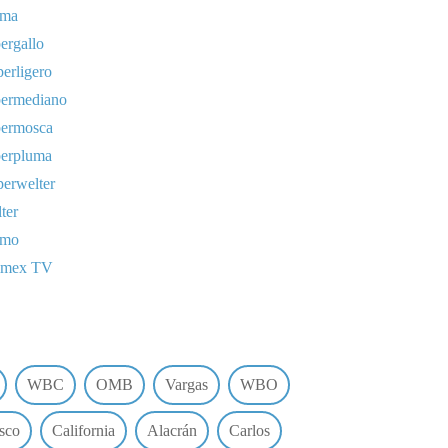
uma
ergallo
erligero
permediano
permosca
perpluma
erwelter
ter
omo
lmex TV
WBC
OMB
Vargas
WBO
sco
California
Alacrán
Carlos