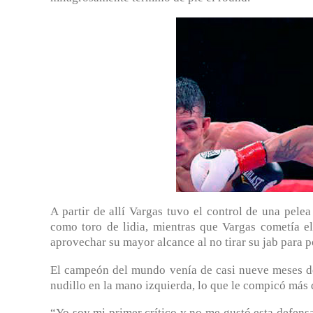
A partir de allí Vargas tuvo el control de una pel
como toro de lidia, mientras que Vargas cometía el
aprovechar su mayor alcance al no tirar su jab para p
El campeón del mundo venía de casi nueve meses de
nudillo en la mano izquierda, lo que le compicó más 
“Yo soy mi primer crítico y no me gustó esta defensa