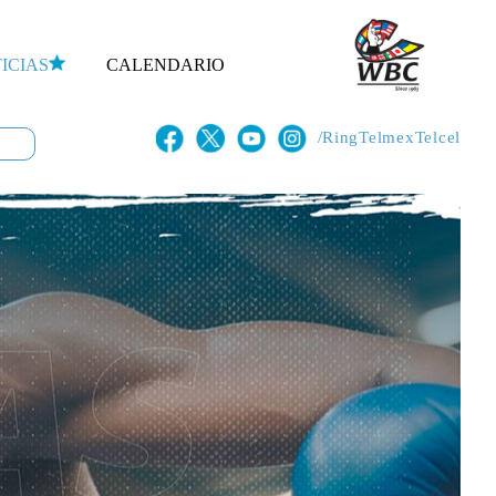
ICIAS
CALENDARIO
/RingTelmexTelcel