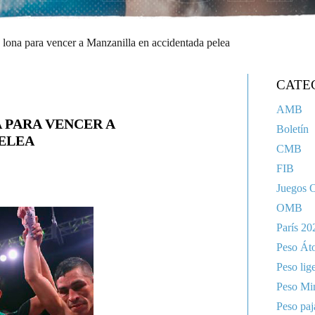
 lona para vencer a Manzanilla en accidentada pelea
CATE
AMB
A PARA VENCER A
Boletín
ELEA
CMB
FIB
Juegos 
OMB
París 20
Peso Át
Peso lig
Peso Mi
Peso paj