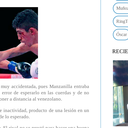
Muño
RingT
Óscar
RECI
ea muy accidentada, pues Manzanilla entraba
 error de esperarlo en las cuerdas y de no
oner a distancia al venezolano.
 inactividad, producto de una lesión en un
de lo esperado.
. El rival no se prestó para hacer una buena