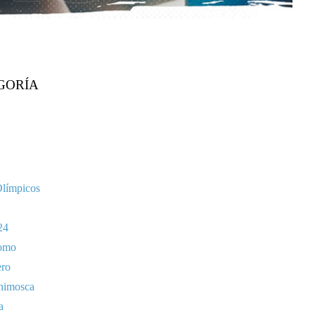
GORÍA
Olímpicos
24
omo
ero
nimosca
a