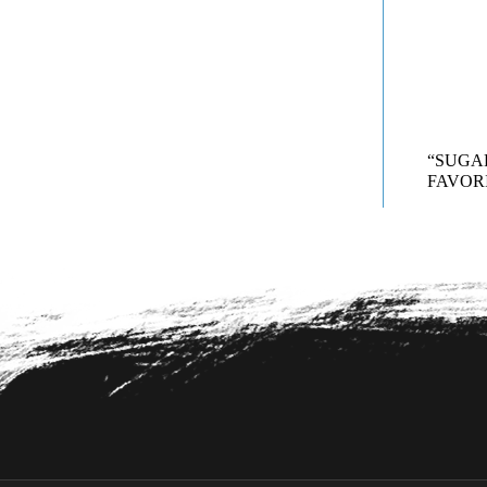
“SUG
FAVORI