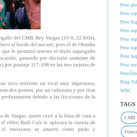
Peso pl
Peso sup
Peso Sup
Peso su
llo del CMB, Rey Vargas (33-0, 22 KOs),
Peso su
 tuvo al borde del nocaut; pero el de Otumba
Peso su
que le permitió retener el título supergallo
Peso Sup
casión, ganando por decisión unánime de
 por puntaje 117-108 en las tres tarjetas de
Peso wel
PesoÁt
Ring Te
que tuvo enfrente un rival muy impetuoso,
aran dos puntos, por un cabezazo y por tirar
WBC
 profusamente debido a las fricciones de la
TAGS
a de Vargas, quien cayó a la lona de cara a
CMB
l réferi Raúl Caíz le aplicara la cuenta de
ero el mexicano se amarró como pudo y
Franci