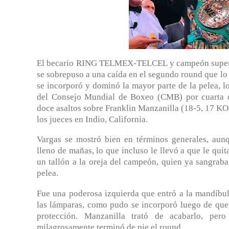
El becario RING TELMEX-TELCEL y campeón superga
se sobrepuso a una caída en el segundo round que lo
se incorporó y dominó la mayor parte de la pelea, lo 
del Consejo Mundial de Boxeo (CMB) por cuarta o
doce asaltos sobre Franklin Manzanilla (18-5, 17 KOs)
los jueces en Indio, California.
Vargas se mostró bien en términos generales, aun
lleno de mañas, lo que incluso le llevó a que le quit
un tallón a la oreja del campeón, quien ya sangraba
pelea.
Fue una poderosa izquierda que entró a la mandíbul
las lámparas, como pudo se incorporó luego de que e
protección. Manzanilla trató de acabarlo, p
milagrosamente terminó de pie el round.