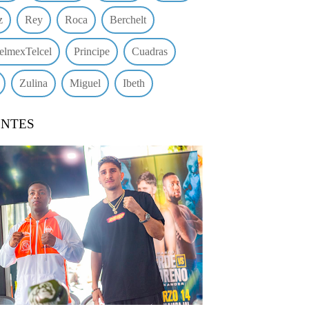
z
Rey
Roca
Berchelt
elmexTelcel
Principe
Cuadras
Zulina
Miguel
Ibeth
ENTES