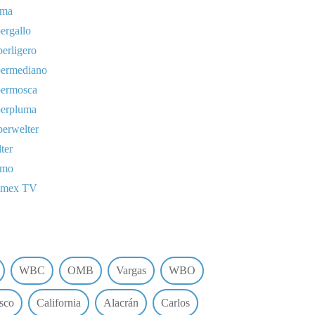
uma
ergallo
erligero
permediano
permosca
perpluma
erwelter
ter
omo
lmex TV
WBC
OMB
Vargas
WBO
sco
California
Alacrán
Carlos