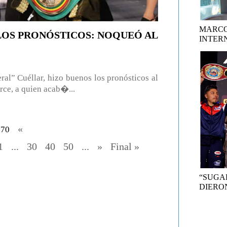
MARCO
LOS PRONÓSTICOS: NOQUEÓ AL
INTER
” Cuéllar, hizo buenos los pronósticos al
rce, a quien acab�...
«
170
1
...
30
40
50
...
»
Final »
“SUGA
DIERON