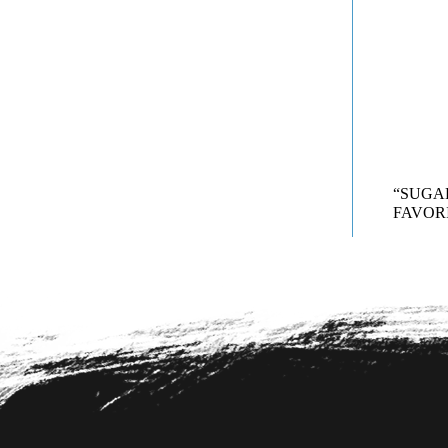
“SUG
FAVORI