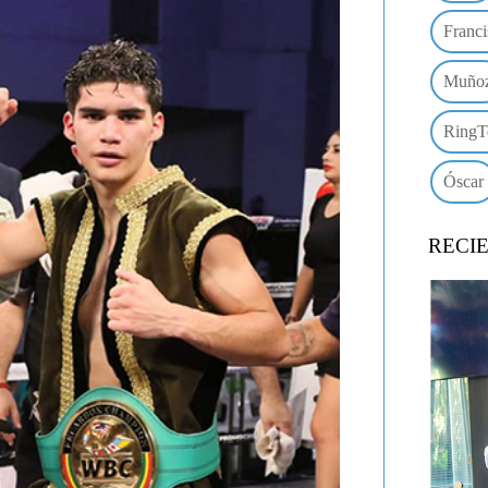
Franci
Muño
RingT
Óscar
RECI