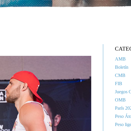
CATE
AMB
Boletín
CMB
FIB
Juegos 
OMB
París 20
Peso Át
Peso lig