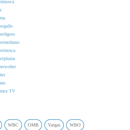
nimosca
a
uma
ergallo
erligero
permediano
permosca
perpluma
erwelter
ter
omo
lmex TV
WBC
OMB
Vargas
WBO