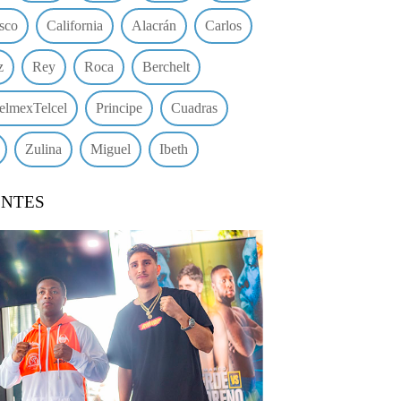
sco
California
Alacrán
Carlos
z
Rey
Roca
Berchelt
elmexTelcel
Principe
Cuadras
Zulina
Miguel
Ibeth
ENTES