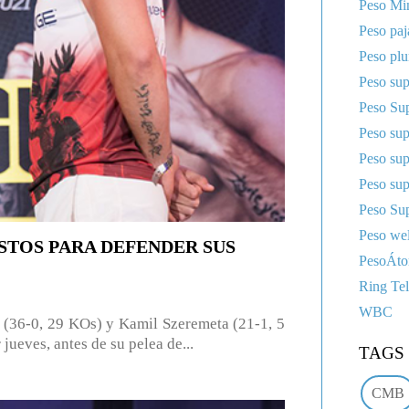
Peso Mi
Peso paj
Peso pl
Peso sup
Peso Sup
Peso su
Peso su
Peso su
Peso Sup
Peso wel
STOS PARA DEFENDER SUS
PesoÁt
Ring Te
WBC
6-0, 29 KOs) y Kamil Szeremeta (21-1, 5
jueves, antes de su pelea de...
TAGS
CMB