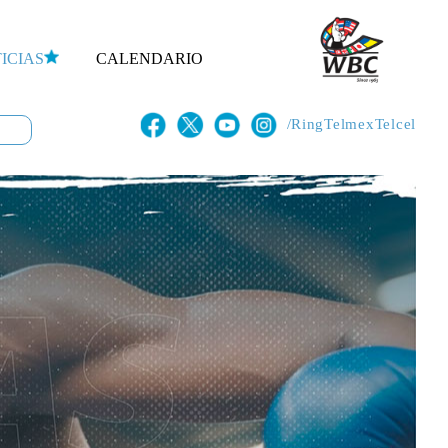
ICIAS
CALENDARIO
/RingTelmexTelcel