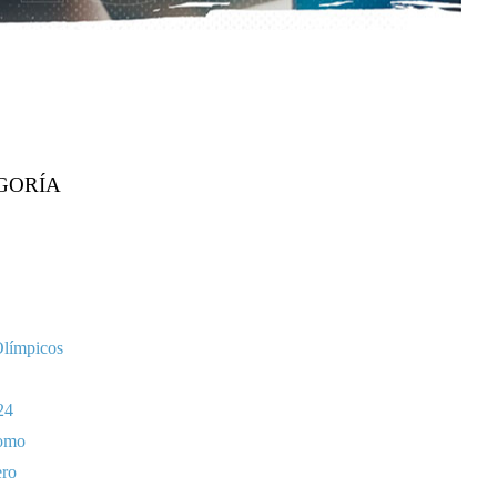
GORÍA
Olímpicos
24
omo
ero