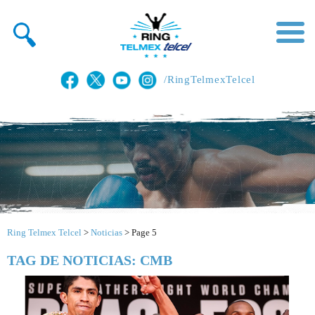
/RingTelmexTelcel
Ring Telmex Telcel
>
Noticias
>
Page 5
TAG DE NOTICIAS: CMB