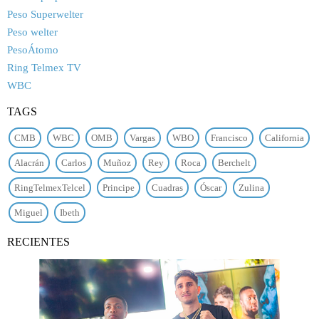
Peso Superwelter
Peso welter
PesoÁtomo
Ring Telmex TV
WBC
TAGS
CMB
WBC
OMB
Vargas
WBO
Francisco
California
Alacrán
Carlos
Muñoz
Rey
Roca
Berchelt
RingTelmexTelcel
Principe
Cuadras
Óscar
Zulina
Miguel
Ibeth
RECIENTES