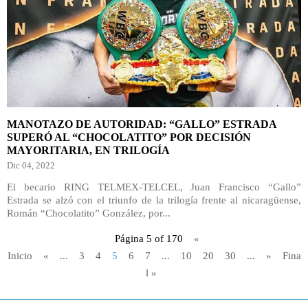
MANOTAZO DE AUTORIDAD: “GALLO” ESTRADA
SUPERÓ AL “CHOCOLATITO” POR DECISIÓN
MAYORITARIA, EN TRILOGÍA
Dic 04, 2022
El becario RING TELMEX-TELCEL, Juan Francisco “Gallo”
Estrada se alzó con el triunfo de la trilogía frente al nicaragüense,
Román “Chocolatito” González, por...
Página 5 of 170
«
Inicio
«
...
3
4
5
6
7
...
10
20
30
...
»
Fina
l »