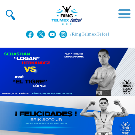
/RingTelmexTelcel