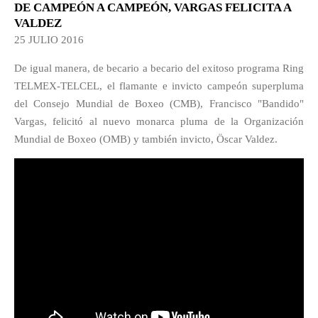
DE CAMPEÓN A CAMPEÓN, VARGAS FELICITA A
VALDEZ
25 JULIO 2016
De igual manera, de becario a becario del exitoso programa Ring
TELMEX-TELCEL, el flamante e invicto campeón superpluma
del Consejo Mundial de Boxeo (CMB), Francisco "Bandido"
Vargas, felicitó al nuevo monarca pluma de la Organización
Mundial de Boxeo (OMB) y también invicto, Öscar Valdez.