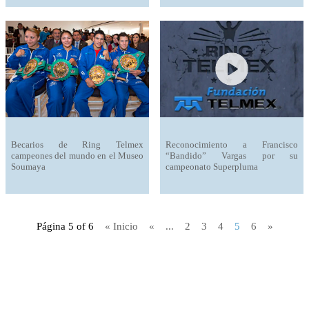
Becarios de Ring Telmex
Reconocimiento a Francisco
campeones del mundo en el Museo
“Bandido” Vargas por su
Soumaya
campeonato Superpluma
Página 5 of 6
« Inicio
«
...
2
3
4
5
6
»