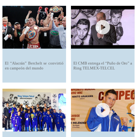
El “Alacrán” Berchelt se convirtió
El CMB entrega el “Puño de Oro” a
en campeón del mundo
Ring TELMEX-TELCEL