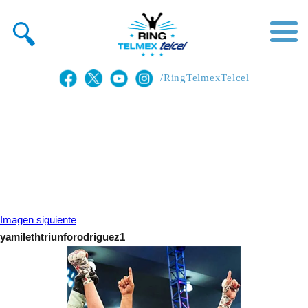
/RingTelmexTelcel
Imagen siguiente
yamilethtriunforodriguez1