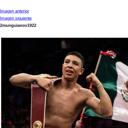
Imagen anterior
Imagen siguiente
2munguianov1922