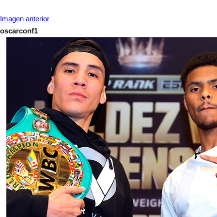
Imagen anterior
oscarconf1