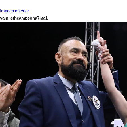
Imagen anterior
yamilethcampeona7ma1