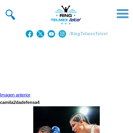
/RingTelmexTelcel
Imagen anterior
camila2dadefensa4