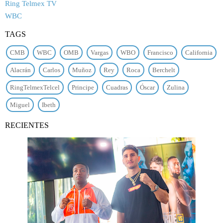
Ring Telmex TV
WBC
TAGS
CMB
WBC
OMB
Vargas
WBO
Francisco
California
Alacrán
Carlos
Muñoz
Rey
Roca
Berchelt
RingTelmexTelcel
Principe
Cuadras
Óscar
Zulina
Miguel
Ibeth
RECIENTES