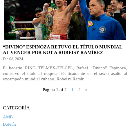
“DIVINO” ESPINOZA RETUVO EL TÍTULO MUNDIAL
AL VENCER POR KOT A ROBEISY RAMÍREZ
Dic 08, 2024
El becario RING TELMEX-TELCEL, Rafael “Divino” Espinoza,
conservó el título al noquear técnicamente en el sexto asalto al
excampeón mundial cubano, Robeisy Ramír...
Página 1 of 2
1
2
»
CATEGORÍA
AMB
Boletín