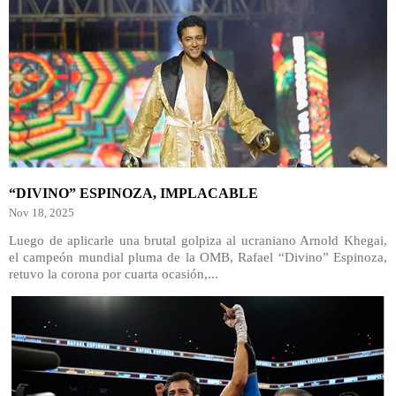
“DIVINO” ESPINOZA, IMPLACABLE
Nov 18, 2025
Luego de aplicarle una brutal golpiza al ucraniano Arnold Khegai,
el campeón mundial pluma de la OMB, Rafael “Divino” Espinoza,
retuvo la corona por cuarta ocasión,...