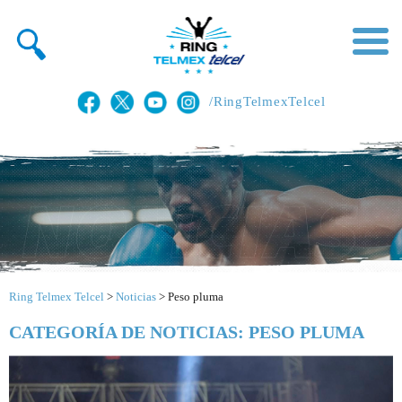
/RingTelmexTelcel
Ring Telmex Telcel
>
Noticias
>
Peso pluma
CATEGORÍA DE NOTICIAS: PESO PLUMA