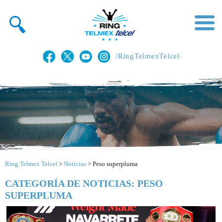
/RingTelmexTelcel
Ring Telmex Telcel
>
Noticias
>
Peso superpluma
CATEGORÍA DE NOTICIAS: PESO
SUPERPLUMA