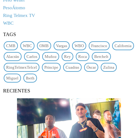
Peso welter
PesoÁtomo
Ring Telmex TV
WBC
TAGS
CMB
WBC
OMB
Vargas
WBO
Francisco
California
Alacrán
Carlos
Muñoz
Rey
Roca
Berchelt
RingTelmexTelcel
Principe
Cuadras
Óscar
Zulina
Miguel
Ibeth
RECIENTES