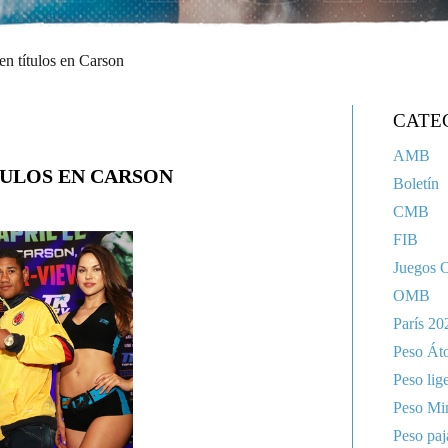
n títulos en Carson
CATE
AMB
TULOS EN CARSON
Boletín
CMB
FIB
Juegos 
OMB
París 20
Peso Át
Peso lig
Peso Mi
Peso paj