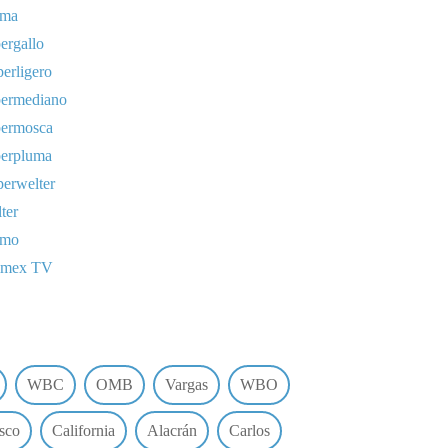
uma
ergallo
erligero
permediano
permosca
perpluma
erwelter
ter
omo
lmex TV
WBC
OMB
Vargas
WBO
sco
California
Alacrán
Carlos