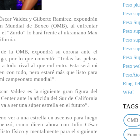
Peso pl
Peso sup
car Valdez y Gilberto Ramírez, expondrán
Peso Sup
ión Mundial de Boxeo (OMB), al enfrentar
Peso su
 el “Zurdo” lo hará frente al ukraniano Max
ifornia.
Peso su
Peso su
 de la OMB, expondrá su corona ante el
Peso Sup
ga, por lo que comentó: “Todas las peleas
a todo rival al que enfrento. Esta será mi
Peso wel
en con todo, pero estaré más que listo para
PesoÁt
r mi campeonato mundial”.
Ring Te
car Valdez es la siguiente gran figura del
WBC
Center ante la afición del Sur de California
 va a ser una súper estrella en el futuro”.
TAGS
no ver a una estrella en ascenso para luego
CMB
menzó, como dicen ahora con Julio César
isto físico y mentalmente para el siguiente
Franci