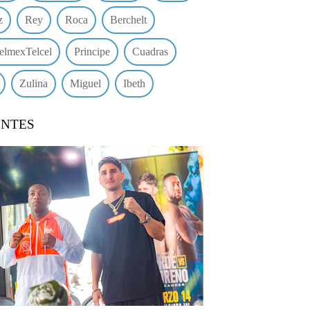
z
Rey
Roca
Berchelt
elmexTelcel
Principe
Cuadras
Zulina
Miguel
Ibeth
ENTES