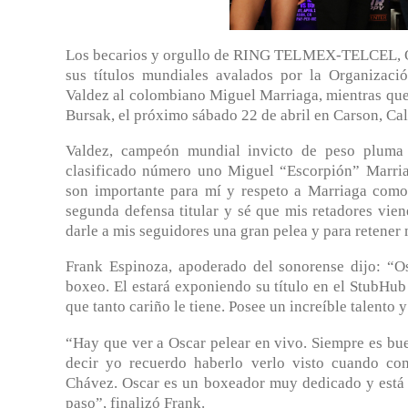
Los becarios y orgullo de RING TELMEX-TELCEL, Ós
sus títulos mundiales avalados por la Organizac
Valdez al colombiano Miguel Marriaga, mientras que
Bursak, el próximo sábado 22 de abril en Carson, Cal
Valdez, campeón mundial invicto de peso pluma
clasificado número uno Miguel “Escorpión” Marria
son importante para mí y respeto a Marriaga como 
segunda defensa titular y sé que mis retadores vien
darle a mis seguidores una gran pelea y para retene
Frank Espinoza, apoderado del sonorense dijo: “Os
boxeo. El estará exponiendo su título en el StubHub 
que tanto cariño le tiene. Posee un increíble talento y
“Hay que ver a Oscar pelear en vivo. Siempre es bue
decir yo recuerdo haberlo verlo visto cuando co
Chávez. Oscar es un boxeador muy dedicado y está l
paso”, finalizó Frank.