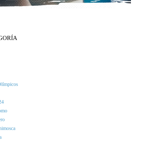
GORÍA
Olímpicos
24
omo
ero
nimosca
a