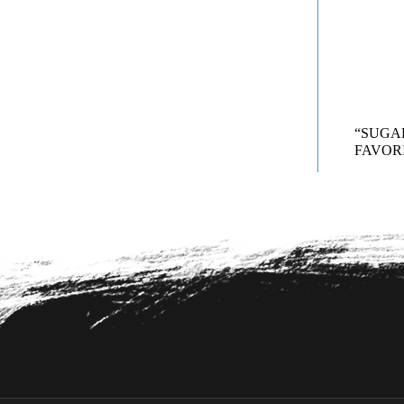
“SUG
FAVORI