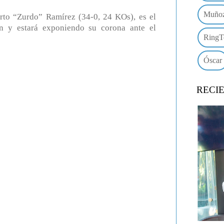
Muño
erto “Zurdo” Ramírez (34-0, 24 KOs), es el
n y estará exponiendo su corona ante el
RingT
Óscar
RECI