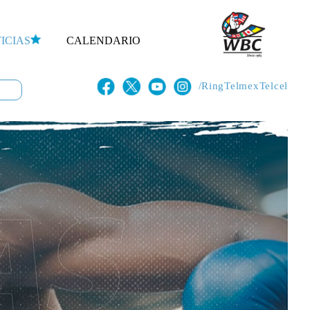
ICIAS
CALENDARIO
/RingTelmexTelcel