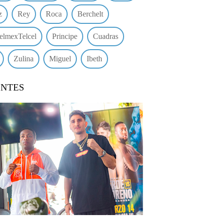
z
Rey
Roca
Berchelt
elmexTelcel
Principe
Cuadras
Zulina
Miguel
Ibeth
ENTES