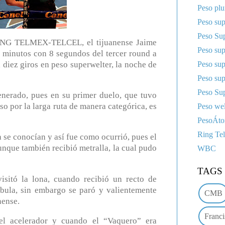
Peso pl
Peso sup
Peso Sup
 RING TELMEX-TELCEL, el tijuanense Jaime
Peso su
 minutos con 8 segundos del tercer round a
Peso su
diez giros en peso superwelter, la noche de
Peso su
Peso Sup
enerado, pues en su primer duelo, que tuvo
o por la larga ruta de manera categórica, es
Peso wel
PesoÁt
Ring Te
a se conocían y así fue como ocurrió, pues el
unque también recibió metralla, la cual pudo
WBC
TAGS
sitó la lona, cuando recibió un recto de
bula, sin embargo se paró y valientemente
CMB
nense.
Franci
el acelerador y cuando el “Vaquero” era