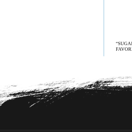
“SUG
FAVORI