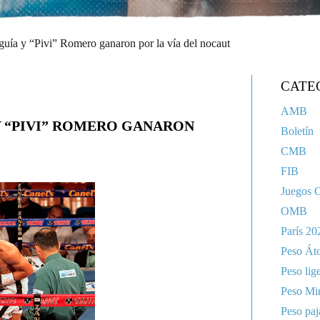
uía y “Pivi” Romero ganaron por la vía del nocaut
CATE
AMB
Y “PIVI” ROMERO GANARON
Boletín
CMB
FIB
Juegos 
OMB
París 20
Peso Át
Peso lig
Peso Mi
Peso paj