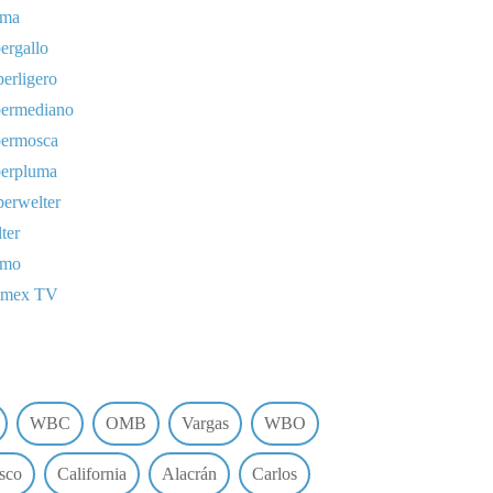
uma
ergallo
erligero
permediano
permosca
perpluma
erwelter
ter
omo
lmex TV
WBC
OMB
Vargas
WBO
sco
California
Alacrán
Carlos