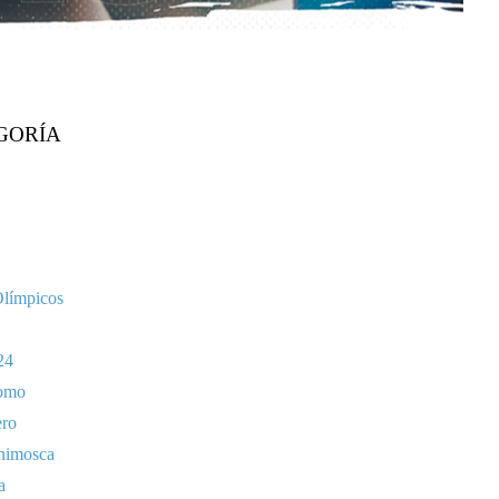
GORÍA
Olímpicos
24
omo
ero
nimosca
a