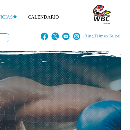
ICIAS
CALENDARIO
/RingTelmexTelcel