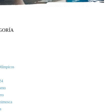
GORÍA
Olímpicos
24
omo
ero
nimosca
a