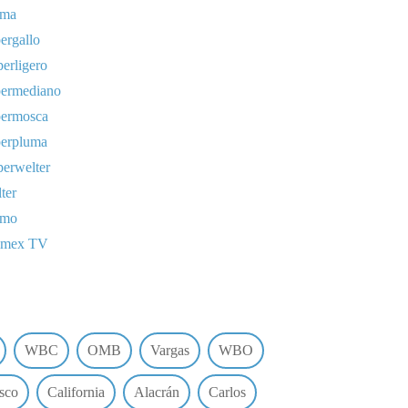
uma
ergallo
erligero
permediano
permosca
perpluma
erwelter
ter
omo
lmex TV
WBC
OMB
Vargas
WBO
sco
California
Alacrán
Carlos