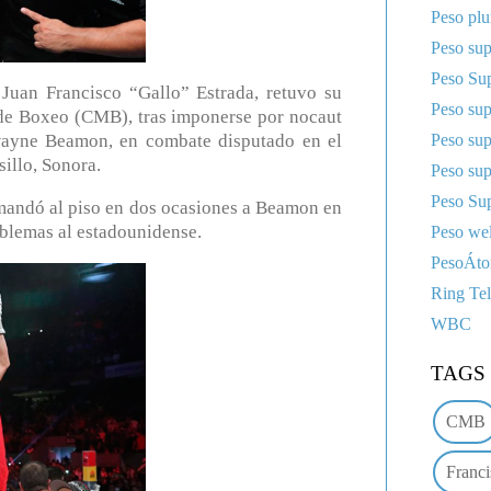
Peso pl
Peso sup
Peso Sup
an Francisco “Gallo” Estrada, retuvo su
Peso su
de Boxeo (CMB), tras imponerse por nocaut
Peso su
wayne Beamon, en combate disputado en el
illo, Sonora.
Peso su
Peso Sup
 mandó al piso en dos ocasiones a Beamon en
oblemas al estadounidense.
Peso wel
PesoÁt
Ring Te
WBC
TAGS
CMB
Franci