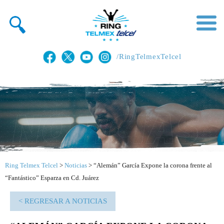
/RingTelmexTelcel
Ring Telmex Telcel
>
Noticias
>
“Alemán” García Expone la corona frente al
“Fantástico” Esparza en Cd. Juárez
< REGRESAR A NOTICIAS