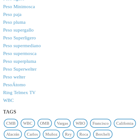
Peso Minimosca
Peso paja
Peso pluma
Peso supergallo
Peso Superligero
Peso supermediano
Peso supermosca
Peso superpluma
Peso Superwelter
Peso welter
PesoÁtomo
Ring Telmex TV
WBC
TAGS
CMB
WBC
OMB
Vargas
WBO
Francisco
California
Alacrán
Carlos
Muñoz
Rey
Roca
Berchelt