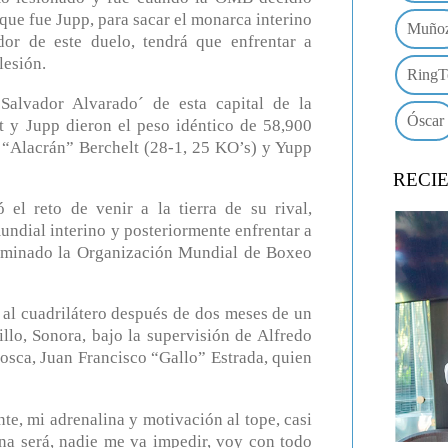
 que fue Jupp, para sacar el monarca interino
Muño
dor de este duelo, tendrá que enfrentar a
lesión.
RingT
alvador Alvarado´ de esta capital de la
Óscar
t y Jupp dieron el peso idéntico de 58,900
 El “Alacrán” Berchelt (28-1, 25 KO’s) y Yupp
RECI
el reto de venir a la tierra de su rival,
undial interino y posteriormente enfrentar a
erminado la Organización Mundial de Boxeo
r al cuadrilátero después de dos meses de un
o, Sonora, bajo la supervisión de Alfredo
sca, Juan Francisco “Gallo” Estrada, quien
te, mi adrenalina y motivación al tope, casi
a será, nadie me va impedir, voy con todo