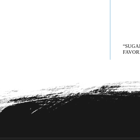
“SUG
FAVORI