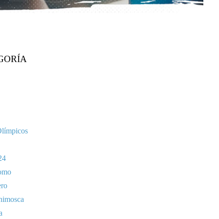
GORÍA
Olímpicos
24
omo
ero
nimosca
a