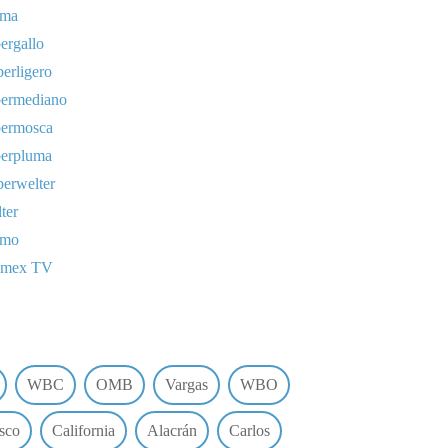
uma
ergallo
erligero
permediano
permosca
perpluma
erwelter
ter
omo
lmex TV
WBC
OMB
Vargas
WBO
sco
California
Alacrán
Carlos