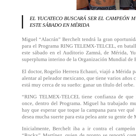
EL YUCATECO BUSCARÁ SER EL CAMPEÓN 
ESTE SÁBADO EN MÉRIDA
Miguel “Alacrán” Berchelt tendrá la gran oportuni
para el Programa RING TELEMX-TELCEL, en batalla f
este sábado en el Auditorio Zamná, de Mérida, Yuc
superpluma interino de la Organización Mundial de 
El doctor, Rogelio Herrera Echauri, viajó a Mérida pa
alentar al peleador mexicano, que tiene varios a
está muy cerca de su sueño: ganar un título del orbe.
“RING TELMEX-TELCEL tiene confianza de que B
once, dentro del Programa. Miguel ha trabajado m
hay que esperar que toque la campana para ver q
desea mucha suerte para esta pelea ante su gente de M
Inicialmente, Berchelt iba a ir contra el campe
“Rocky” Martínez, quien de pronto se reportó co