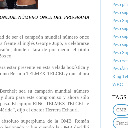
Peso pl
Peso sup
MUNDIAL NÚMERO ONCE DEL PROGRAMA
Peso Sup
Peso su
Peso su
dad de ser el campeón mundial número once
rente al inglés George Jupp, a celebrarse
Peso su
atán, donde estará de por medio el título
Peso Sup
Boxeo.
Peso wel
ra estar presente en esta velada boxística y
PesoÁt
ños como Becado TELMEX-TELCEL y que ahora
Ring Te
WBC
erchelt sea su campeón mundial número
TAGS
uy duro para este compromiso y ahora sólo
ué pasa. El equipo RING TELMEX-TELCEL le
érida”, dijo el doctor Herrera Echauri.
CMB
ón absoluto superpluma de la OMB, Román
Franci
mo lesionado y fue cuando la OMB decidió