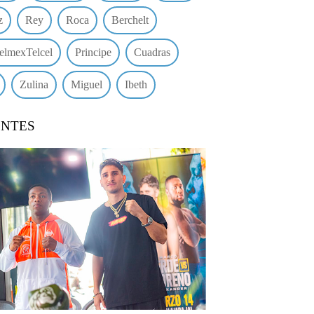
z
Rey
Roca
Berchelt
elmexTelcel
Principe
Cuadras
Zulina
Miguel
Ibeth
ENTES