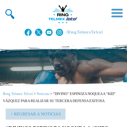
/RingTelmexTelcel
Ring Telmex Telcel
>
Noticias
>
“DIVINO” ESPINOZA NOQUEA A “KID”
VÁZQUEZ PARA REALIZAR SU TERCERA DEFENSA EXITOSA
< REGRESAR A NOTICIAS