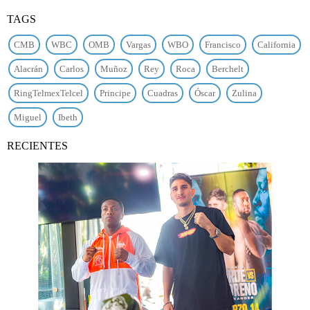
TAGS
CMB
WBC
OMB
Vargas
WBO
Francisco
California
Alacrán
Carlos
Muñoz
Rey
Roca
Berchelt
RingTelmexTelcel
Principe
Cuadras
Óscar
Zulina
Miguel
Ibeth
RECIENTES