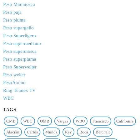
Peso Minimosca
Peso paja
Peso pluma
Peso supergallo
Peso Superligero
Peso supermediano
Peso supermosca
Peso superpluma
Peso Superwelter
Peso welter
PesoÁtomo
Ring Telmex TV
WBC
TAGS
CMB
WBC
OMB
Vargas
WBO
Francisco
California
Alacrán
Carlos
Muñoz
Rey
Roca
Berchelt