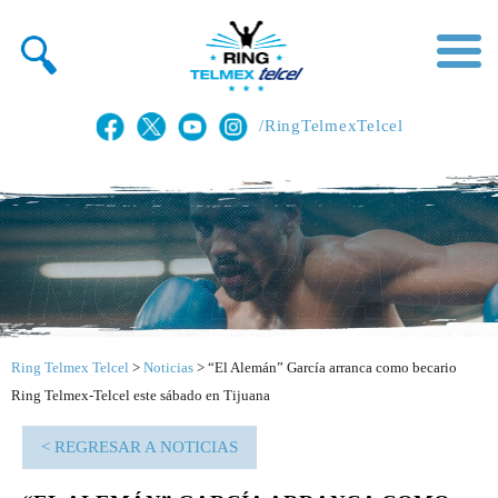
/RingTelmexTelcel
Ring Telmex Telcel
>
Noticias
>
“El Alemán” García arranca como becario
Ring Telmex-Telcel este sábado en Tijuana
< REGRESAR A NOTICIAS