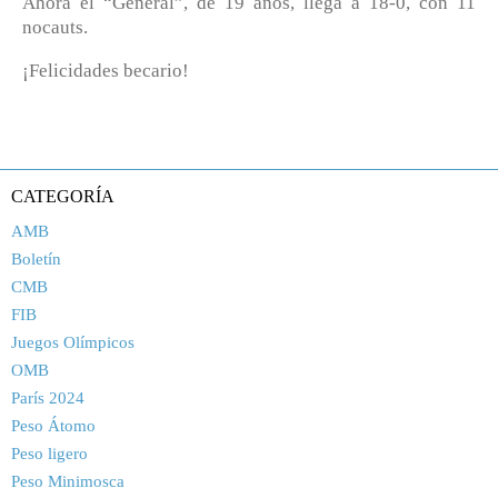
Ahora el “General”, de 19 años, llega a 18-0, con 11
nocauts.
¡Felicidades becario!
CATEGORÍA
AMB
Boletín
CMB
FIB
Juegos Olímpicos
OMB
París 2024
Peso Átomo
Peso ligero
Peso Minimosca