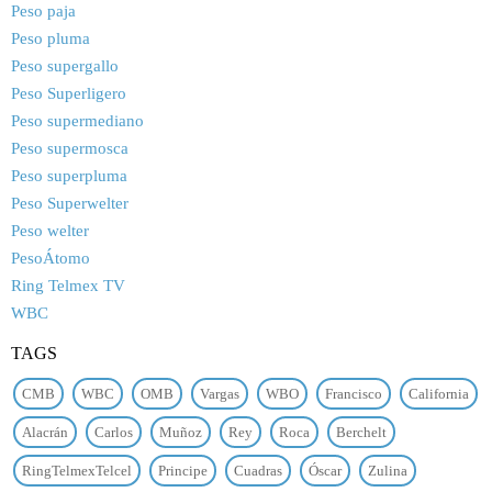
Peso paja
Peso pluma
Peso supergallo
Peso Superligero
Peso supermediano
Peso supermosca
Peso superpluma
Peso Superwelter
Peso welter
PesoÁtomo
Ring Telmex TV
WBC
TAGS
CMB
WBC
OMB
Vargas
WBO
Francisco
California
Alacrán
Carlos
Muñoz
Rey
Roca
Berchelt
RingTelmexTelcel
Principe
Cuadras
Óscar
Zulina