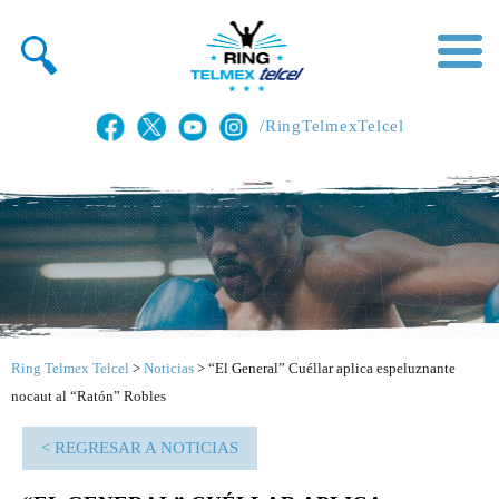
/RingTelmexTelcel
Ring Telmex Telcel
>
Noticias
>
“El General” Cuéllar aplica espeluznante
nocaut al “Ratón” Robles
< REGRESAR A NOTICIAS