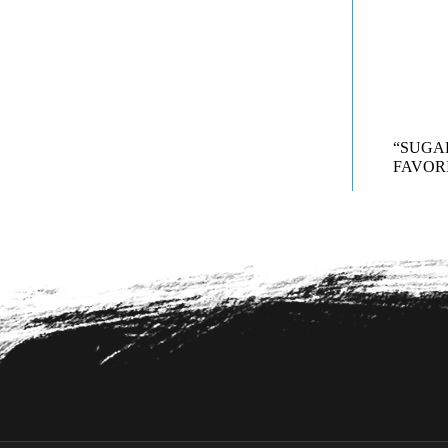
“SUG
FAVORI