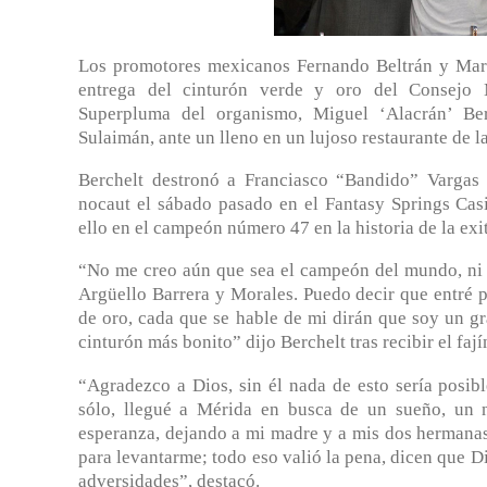
Los promotores mexicanos Fernando Beltrán y Mari
entrega del cinturón verde y oro del Consejo
Superpluma del organismo, Miguel ‘Alacrán’ Berc
Sulaimán, ante un lleno en un lujoso restaurante de 
Berchelt destronó a Franciasco “Bandido” Vargas
nocaut el sábado pasado en el Fantasy Springs Casi
ello en el campeón número 47 en la historia de la e
“No me creo aún que sea el campeón del mundo, ni 
Argüello Barrera y Morales. Puedo decir que entré por
de oro, cada que se hable de mi dirán que soy un 
cinturón más bonito” dijo Berchelt tras recibir el fají
“Agradezco a Dios, sin él nada de esto sería posib
sólo, llegué a Mérida en busca de un sueño, un 
esperanza, dejando a mi madre y a mis dos hermanas
para levantarme; todo eso valió la pena, dicen que Di
adversidades”, destacó.