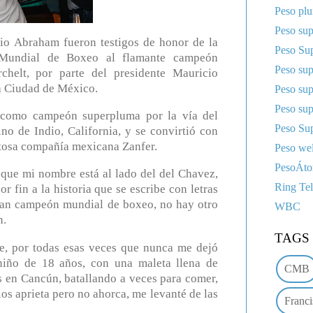
Peso pl
Peso sup
o Abraham fueron testigos de honor de la
Peso Sup
 Mundial de Boxeo al flamante campeón
Peso su
helt, por parte del presidente Mauricio
la Ciudad de México.
Peso su
Peso su
 como campeón superpluma por la vía del
Peso Sup
no de Indio, California, y se convirtió con
xitosa compañía mexicana Zanfer.
Peso wel
PesoÁt
que mi nombre está al lado del del Chavez,
Ring Te
 fin a la historia que se escribe con letras
gran campeón mundial de boxeo, no hay otro
WBC
n.
TAGS
le, por todas esas veces que nunca me dejó
niño de 18 años, con una maleta llena de
CMB
 en Cancún, batallando a veces para comer,
os aprieta pero no ahorca, me levanté de las
Franci