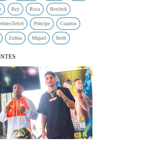
z
Rey
Roca
Berchelt
elmexTelcel
Principe
Cuadras
Zulina
Miguel
Ibeth
ENTES