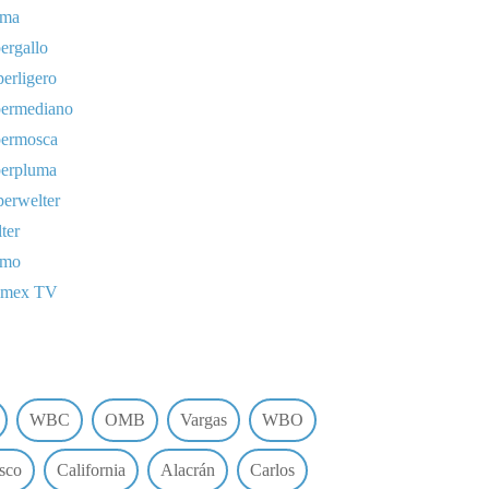
uma
ergallo
erligero
permediano
permosca
perpluma
erwelter
ter
omo
lmex TV
WBC
OMB
Vargas
WBO
sco
California
Alacrán
Carlos