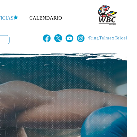
ICIAS
CALENDARIO
/RingTelmexTelcel