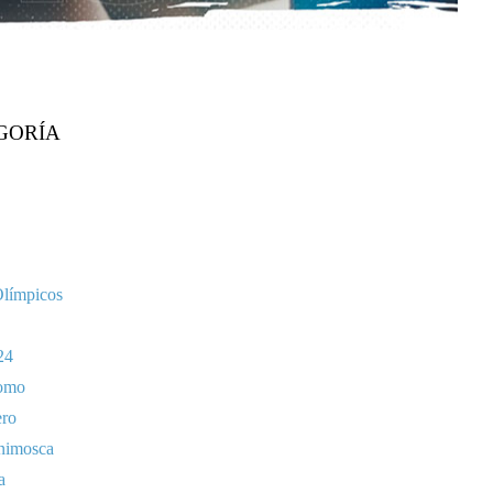
GORÍA
Olímpicos
24
omo
ero
nimosca
a