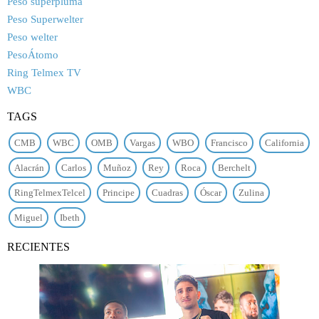
Peso superpluma
Peso Superwelter
Peso welter
PesoÁtomo
Ring Telmex TV
WBC
TAGS
CMB
WBC
OMB
Vargas
WBO
Francisco
California
Alacrán
Carlos
Muñoz
Rey
Roca
Berchelt
RingTelmexTelcel
Principe
Cuadras
Óscar
Zulina
Miguel
Ibeth
RECIENTES