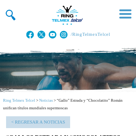
/RingTelmexTelcel
Ring Telmex Telcel
>
Noticias
>
“Gallo” Estrada y “Chocolatito” Román
unifican títulos mundiales supermoscas
< REGRESAR A NOTICIAS