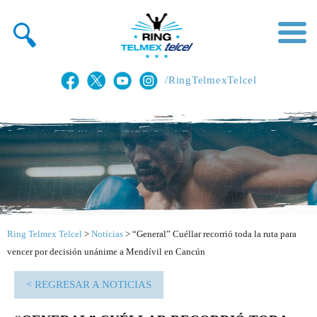
/RingTelmexTelcel
Ring Telmex Telcel
>
Noticias
>
“General” Cuéllar recorrió toda la ruta para
vencer por decisión unánime a Mendívil en Cancún
< REGRESAR A NOTICIAS