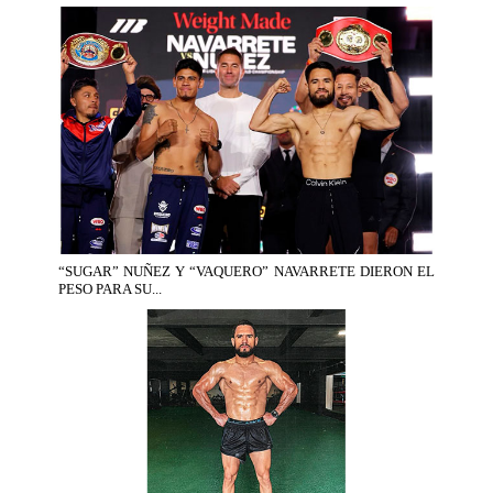
“SUGAR” NUÑEZ Y “VAQUERO” NAVARRETE DIERON EL
PESO PARA SU...