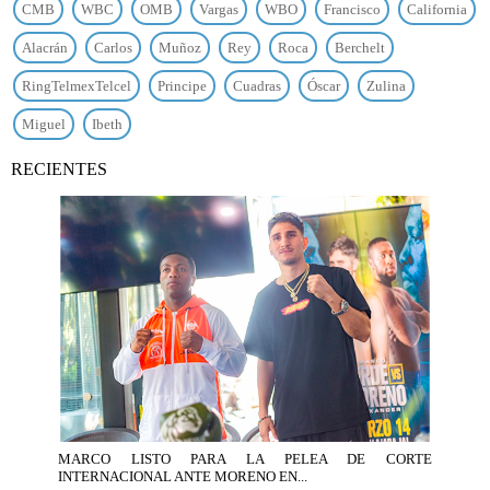
CMB
WBC
OMB
Vargas
WBO
Francisco
California
Alacrán
Carlos
Muñoz
Rey
Roca
Berchelt
RingTelmexTelcel
Principe
Cuadras
Óscar
Zulina
Miguel
Ibeth
RECIENTES
MARCO LISTO PARA LA PELEA DE CORTE
INTERNACIONAL ANTE MORENO EN...