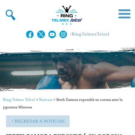
/RingTelmexTelcel
Ring Telmex Telcel
>
Noticias
>
Ibeth Zamora expondrá su corona ante la
japonesa Minowa
< REGRESAR A NOTICIAS