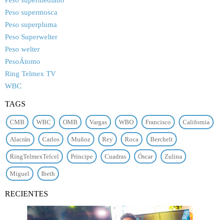
Peso supermosca
Peso superpluma
Peso Superwelter
Peso welter
PesoÁtomo
Ring Telmex TV
WBC
TAGS
CMB
WBC
OMB
Vargas
WBO
Francisco
California
Alacrán
Carlos
Muñoz
Rey
Roca
Berchelt
RingTelmexTelcel
Principe
Cuadras
Óscar
Zulina
Miguel
Ibeth
RECIENTES