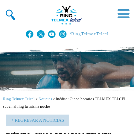
/RingTelmexTelcel
Ring Telmex Telcel
>
Noticias
>
Inédito: Cinco becarios TELMEX-TELCEL
suben al ring la misma noche
< REGRESAR A NOTICIAS