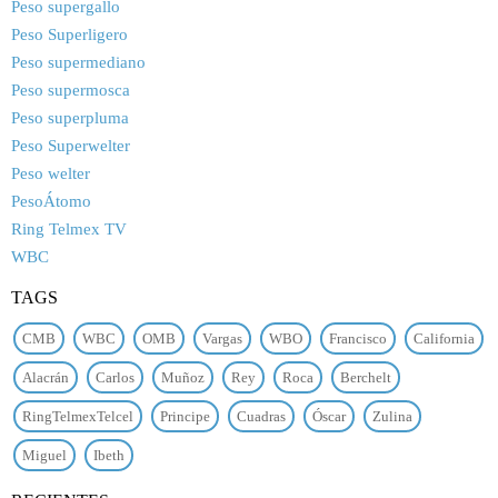
Peso supergallo
Peso Superligero
Peso supermediano
Peso supermosca
Peso superpluma
Peso Superwelter
Peso welter
PesoÁtomo
Ring Telmex TV
WBC
TAGS
CMB
WBC
OMB
Vargas
WBO
Francisco
California
Alacrán
Carlos
Muñoz
Rey
Roca
Berchelt
RingTelmexTelcel
Principe
Cuadras
Óscar
Zulina
Miguel
Ibeth