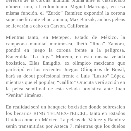
defensa de la corona mundial pluma ante el clasificado
número uno, el colombiano Miguel Marriaga, en esa
misma función, el “Zurdo” Ramírez expondrá la corona
supermedio ante el ucraniano, Max Bursak, ambos peleas
se llevarán a cabo en Carson, California.
Mientras tanto, en Metepec, Estado de México, la
campeona mundial minimosca, Ibeth “Roca” Zamora,
pondrá en juego la corona frente a la peligrosa,
Esmeralda “La Joya” Moreno, en esta misma velada
boxística, Elías Emigdio, ex olímpico mexicano que
participó en los recientes Juegos Olímpicos de Brasil,
hará su debut profesional frente a Luis “Lusito” López,
mientras que el popular, “Gallito” Orucuta verá acción en
la pelea semifinal de esta velada boxística ante Juan
“Peñita” Jiménez.
En realidad será un banquete boxístico donde sobresalen
los becarios RING TELMEX-TELCEL, tanto en Estados
Unidos como en México. La peleas de Valdez y Ramírez
serán transmitidas por Azteca 7, mientras que los duelos