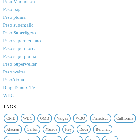
Peso Minimosca
Peso paja
Peso pluma
Peso supergallo
Peso Superligero
Peso supermediano
Peso supermosca
Peso superpluma
Peso Superwelter
Peso welter
PesoÁtomo
Ring Telmex TV
WBC
TAGS
CMB
WBC
OMB
Vargas
WBO
Francisco
California
Alacrán
Carlos
Muñoz
Rey
Roca
Berchelt