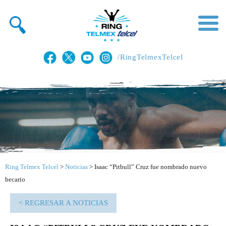
/RingTelmexTelcel
Ring Telmex Telcel
>
Noticias
>
Isaac “Pitbull” Cruz fue nombrado nuevo
becario
< REGRESAR A NOTICIAS