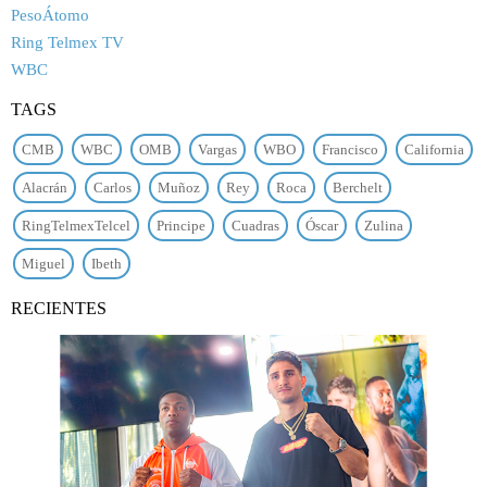
PesoÁtomo
Ring Telmex TV
WBC
TAGS
CMB
WBC
OMB
Vargas
WBO
Francisco
California
Alacrán
Carlos
Muñoz
Rey
Roca
Berchelt
RingTelmexTelcel
Principe
Cuadras
Óscar
Zulina
Miguel
Ibeth
RECIENTES