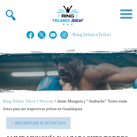
/RingTelmexTelcel
Ring Telmex Telcel
>
Noticias
>
Jaime Munguía y “Azabache” Torres están
listos para sus respectivas peleas en Guadalajara
< REGRESAR A NOTICIAS