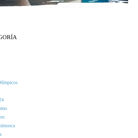
GORÍA
Olímpicos
24
omo
ero
nimosca
a