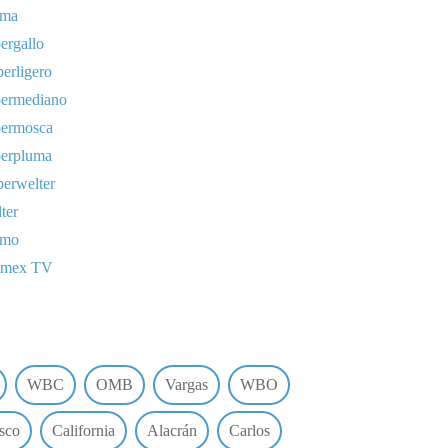
uma
ergallo
erligero
permediano
permosca
perpluma
erwelter
ter
omo
lmex TV
WBC
OMB
Vargas
WBO
sco
California
Alacrán
Carlos