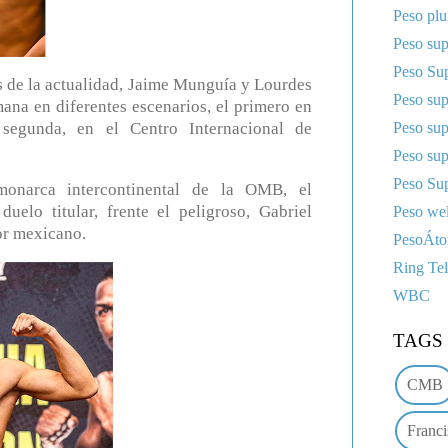
Peso pl
Peso sup
Peso Sup
e la actualidad, Jaime Munguía y Lourdes
Peso su
ana en diferentes escenarios, el primero en
Peso su
segunda, en el Centro Internacional de
Peso su
Peso Sup
onarca intercontinental de la OMB, el
elo titular, frente el peligroso, Gabriel
Peso wel
or mexicano.
PesoÁt
Ring Te
WBC
TAGS
CMB
Franci