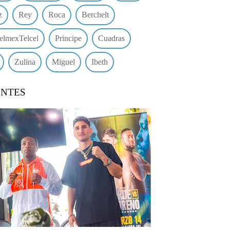
z
Rey
Roca
Berchelt
elmexTelcel
Principe
Cuadras
Zulina
Miguel
Ibeth
ENTES