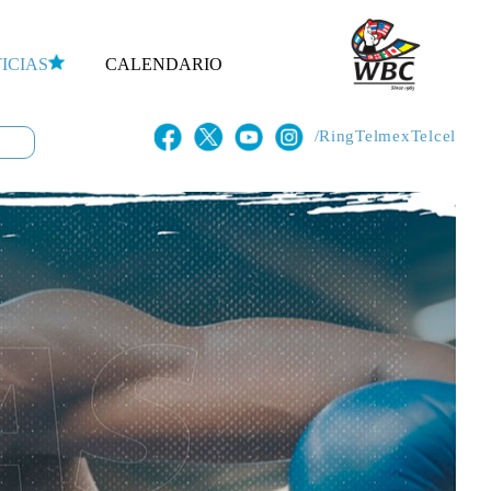
ICIAS
CALENDARIO
/RingTelmexTelcel