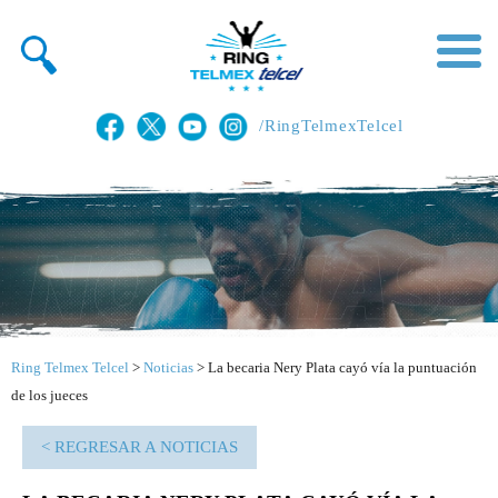
/RingTelmexTelcel
Ring Telmex Telcel
>
Noticias
>
La becaria Nery Plata cayó vía la puntuación
de los jueces
< REGRESAR A NOTICIAS