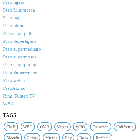
Peso ligero
Peso Minimosca
Peso paja
Peso pluma
Peso supergallo
Peso Superligero
Peso supermediano
Peso supermosca
Peso superpluma
Peso Superwelter
Peso welter
PesoÁtomo
Ring Telmex TV
WBC
TAGS
CMB
WBC
OMB
Vargas
WBO
Francisco
California
Alacrán
Carlos
Muñoz
Rey
Roca
Berchelt