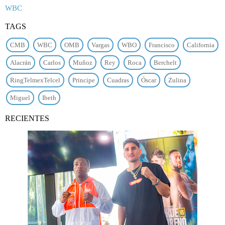
WBC
TAGS
CMB
WBC
OMB
Vargas
WBO
Francisco
California
Alacrán
Carlos
Muñoz
Rey
Roca
Berchelt
RingTelmexTelcel
Principe
Cuadras
Óscar
Zulina
Miguel
Ibeth
RECIENTES