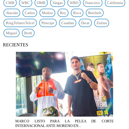
CMB
WBC
OMB
Vargas
WBO
Francisco
California
Alacrán
Carlos
Muñoz
Rey
Roca
Berchelt
RingTelmexTelcel
Principe
Cuadras
Óscar
Zulina
Miguel
Ibeth
RECIENTES
MARCO LISTO PARA LA PELEA DE CORTE
INTERNACIONAL ANTE MORENO EN...