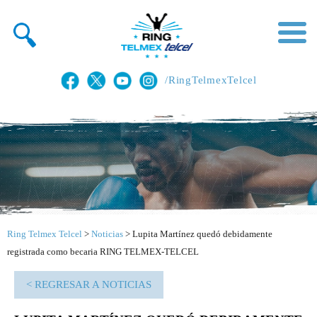
/RingTelmexTelcel
Ring Telmex Telcel
>
Noticias
>
Lupita Martínez quedó debidamente
registrada como becaria RING TELMEX-TELCEL
< REGRESAR A NOTICIAS