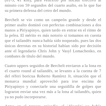
(61-3, 41 kos), para vencerlo por nocaut efectivo al
minuto con 59 segundos del cuarto asalto, en lo que fue
su primera defensa del cetro del mundo.
Berchelt se vio como un campeón grande y desde el
primer asalto dominó con perfectas combinaciones a dos
manos a Piriyapinyo, quien tardo en entrar en el ritmo de
la pelea. El mérito es más notorio si tomamos en cuenta
que el tailandés nunca había sido noqueado, pues las dos
únicas derrotas en su historial habían sido por decisión
ante el legendario Chris John y Vasyl Lomachenko, en
combates de título del mundo.
Cuatro uppers seguidos de Berchelt enviaron a la lona en
el cuarto round al tailandés, se levanto a la cuenta de 7
del réferi boricua Roberto Ramírez Jr, situación que el
monarca mundial aprovechó para irse encima de
Piriyapinyo y conectarle una seguidilla de golpes que
lograron enviar una vez más a la lona al tailandés, quien
ya no pudo incorporarse.