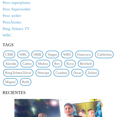
Peso superpluma
Peso Superwelter
Peso welter
PesoÁtomo
Ring Telmex TV
WBC
TAGS
CMB
WBC
OMB
Vargas
WBO
Francisco
California
Alacrán
Carlos
Muñoz
Rey
Roca
Berchelt
RingTelmexTelcel
Principe
Cuadras
Óscar
Zulina
Miguel
Ibeth
RECIENTES