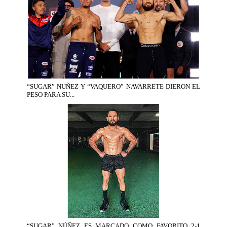
“SUGAR” NUÑEZ Y “VAQUERO” NAVARRETE DIERON EL
PESO PARA SU...
“SUGAR” NÚÑEZ ES MARCADO COMO FAVORITO 2-1