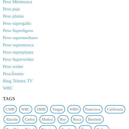
Peso Minimosca
Peso paja
Peso pluma
Peso supergallo
Peso Superligero
Peso supermediano
Peso supermosca
Peso superpluma
Peso Superwelter
Peso welter
PesoÁtomo
Ring Telmex TV
WBC
TAGS
CMB
WBC
OMB
Vargas
WBO
Francisco
California
Alacrán
Carlos
Muñoz
Rey
Roca
Berchelt