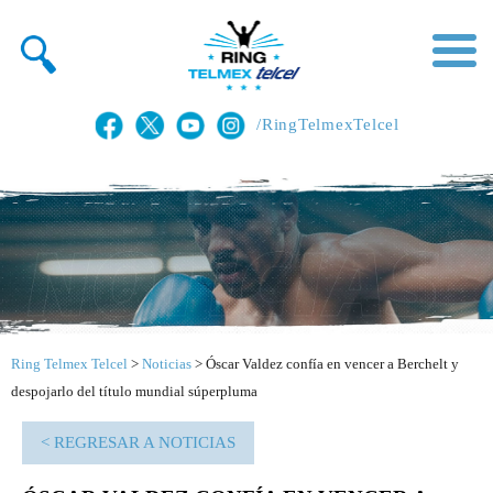
/RingTelmexTelcel
Ring Telmex Telcel
>
Noticias
>
Óscar Valdez confía en vencer a Berchelt y
despojarlo del título mundial súperpluma
< REGRESAR A NOTICIAS