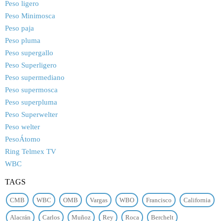
Peso ligero
Peso Minimosca
Peso paja
Peso pluma
Peso supergallo
Peso Superligero
Peso supermediano
Peso supermosca
Peso superpluma
Peso Superwelter
Peso welter
PesoÁtomo
Ring Telmex TV
WBC
TAGS
CMB
WBC
OMB
Vargas
WBO
Francisco
California
Alacrán
Carlos
Muñoz
Rey
Roca
Berchelt