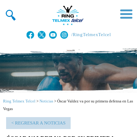
/RingTelmexTelcel
Ring Telmex Telcel
>
Noticias
>
Óscar Valdez va por su primera defensa en Las
Vegas
< REGRESAR A NOTICIAS