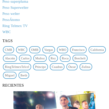
Peso superpluma
Peso Superwelter
Peso welter
PesoÁtomo
Ring Telmex TV
WBC
TAGS
CMB
WBC
OMB
Vargas
WBO
Francisco
California
Alacrán
Carlos
Muñoz
Rey
Roca
Berchelt
RingTelmexTelcel
Principe
Cuadras
Óscar
Zulina
Miguel
Ibeth
RECIENTES