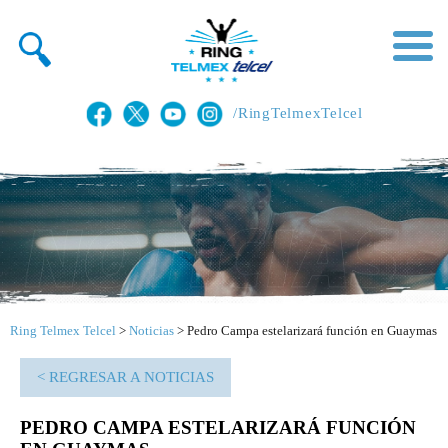
/RingTelmexTelcel
Ring Telmex Telcel
>
Noticias
>
Pedro Campa estelarizará función en Guaymas
< REGRESAR A NOTICIAS
PEDRO CAMPA ESTELARIZARÁ FUNCIÓN