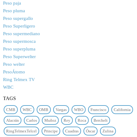
Peso paja
Peso pluma
Peso supergallo
Peso Superligero
Peso supermediano
Peso supermosca
Peso superpluma
Peso Superwelter
Peso welter
PesoÁtomo
Ring Telmex TV
WBC
TAGS
CMB
WBC
OMB
Vargas
WBO
Francisco
California
Alacrán
Carlos
Muñoz
Rey
Roca
Berchelt
RingTelmexTelcel
Principe
Cuadras
Óscar
Zulina