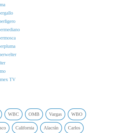
uma
ergallo
erligero
permediano
permosca
perpluma
erwelter
ter
omo
lmex TV
WBC
OMB
Vargas
WBO
sco
California
Alacrán
Carlos