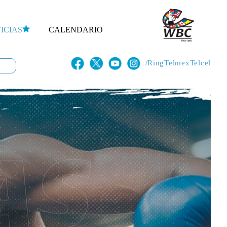
ICIAS
CALENDARIO
/RingTelmexTelcel