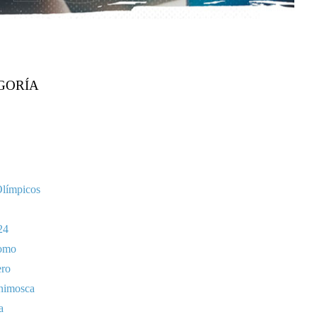
GORÍA
Olímpicos
24
omo
ero
nimosca
a