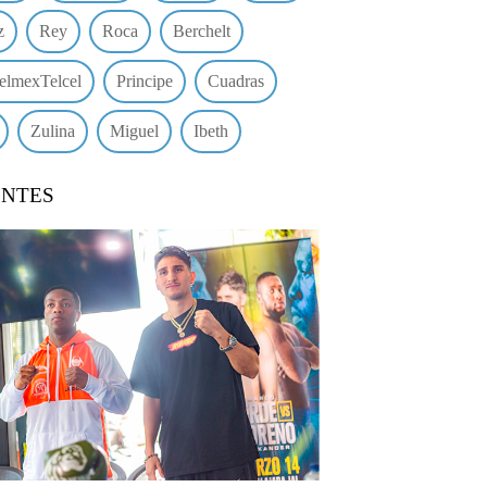
z
Rey
Roca
Berchelt
elmexTelcel
Principe
Cuadras
Zulina
Miguel
Ibeth
ENTES