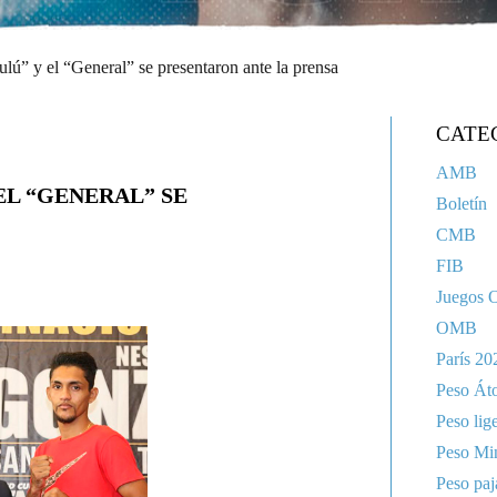
ulú” y el “General” se presentaron ante la prensa
CATE
AMB
 EL “GENERAL” SE
Boletín
CMB
FIB
Juegos 
OMB
París 20
Peso Át
Peso lig
Peso Mi
Peso paj