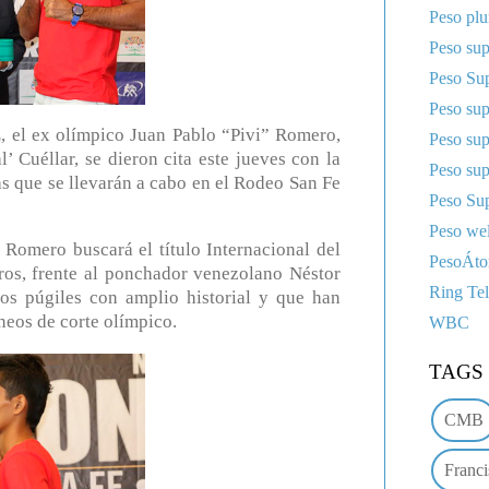
Peso pl
Peso sup
Peso Sup
Peso su
l ex olímpico Juan Pablo “Pivi” Romero,
Peso su
 Cuéllar, se dieron cita este jueves con la
Peso su
as que se llevarán a cabo en el Rodeo San Fe
Peso Sup
Peso wel
’ Romero buscará el título Internacional del
PesoÁt
os, frente al ponchador venezolano Néstor
Ring Te
os púgiles con amplio historial y que han
neos de corte olímpico.
WBC
TAGS
CMB
Franci