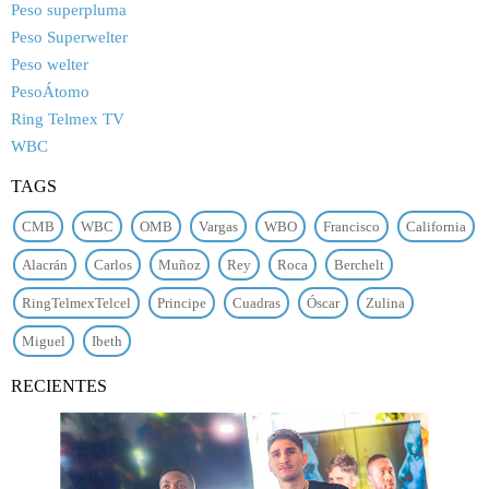
Peso superpluma
Peso Superwelter
Peso welter
PesoÁtomo
Ring Telmex TV
WBC
TAGS
CMB
WBC
OMB
Vargas
WBO
Francisco
California
Alacrán
Carlos
Muñoz
Rey
Roca
Berchelt
RingTelmexTelcel
Principe
Cuadras
Óscar
Zulina
Miguel
Ibeth
RECIENTES