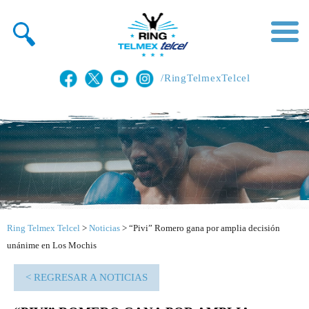
/RingTelmexTelcel
Ring Telmex Telcel
>
Noticias
>
“Pivi” Romero gana por amplia decisión
unánime en Los Mochis
< REGRESAR A NOTICIAS