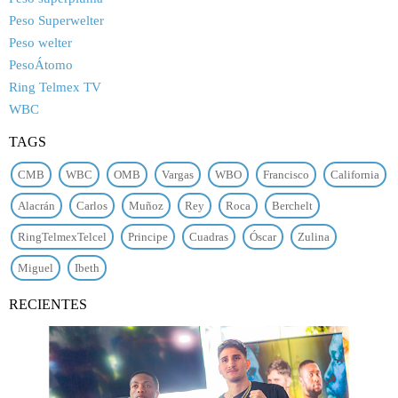
Peso Superwelter
Peso welter
PesoÁtomo
Ring Telmex TV
WBC
TAGS
CMB
WBC
OMB
Vargas
WBO
Francisco
California
Alacrán
Carlos
Muñoz
Rey
Roca
Berchelt
RingTelmexTelcel
Principe
Cuadras
Óscar
Zulina
Miguel
Ibeth
RECIENTES