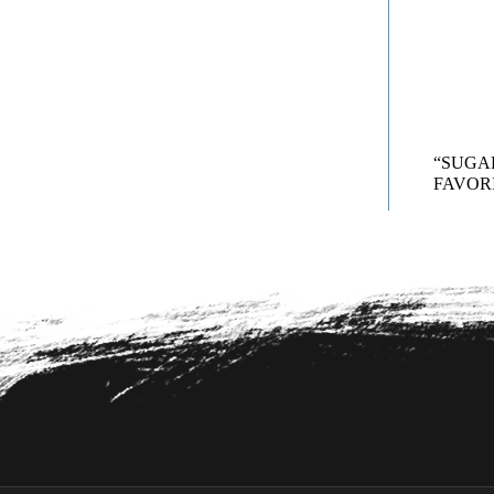
“SUG
FAVORI