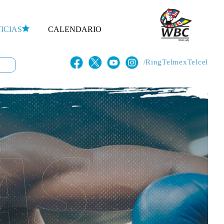
ICIAS
CALENDARIO
/RingTelmexTelcel