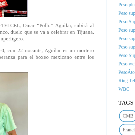
Peso pl
Peso sup
Peso Sup
ELCEL, Omar “Pollo” Aguilar, subirá al
Peso su
nco, duelo que se va a celebrar en Tijuana,
Peso su
superligero.
Peso su
0, con 22 nocauts, Aguilar es un mortero
Peso Sup
peranza para el boxeo mexicano entre los
Peso wel
PesoÁt
Ring Te
WBC
TAGS
CMB
Franci