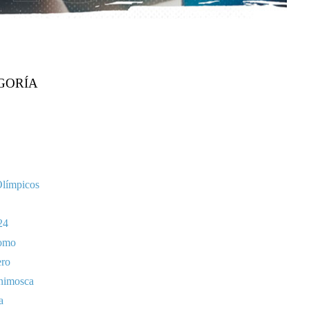
GORÍA
Olímpicos
24
omo
ero
nimosca
a