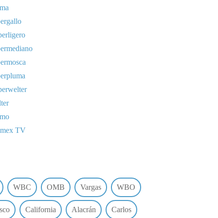
uma
ergallo
erligero
permediano
permosca
perpluma
erwelter
ter
omo
lmex TV
WBC
OMB
Vargas
WBO
sco
California
Alacrán
Carlos