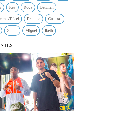
z
Rey
Roca
Berchelt
elmexTelcel
Principe
Cuadras
Zulina
Miguel
Ibeth
ENTES