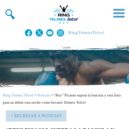
/RingTelmexTelcel
Ring Telmex Telcel
>
Noticias
>
“Rey” Picasso supera la bascula y esta listo
para su debut esta noche como becario Telmex-Telcel
< REGRESAR A NOTICIAS