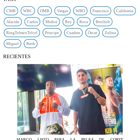
CMB
WBC
OMB
Vargas
WBO
Francisco
California
Alacrán
Carlos
Muñoz
Rey
Roca
Berchelt
RingTelmexTelcel
Principe
Cuadras
Óscar
Zulina
Miguel
Ibeth
RECIENTES
MARCO LISTO PARA LA PELEA DE CORTE