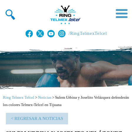
/RingTelmexTelcel
Ring Telmex Telcel
>
Noticias
>
Sulem Urbina y Joselito Velázquez defenderán
los colores Telmex-Telcel en Tijuana
< REGRESAR A NOTICIAS