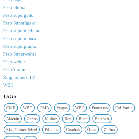
Peso pluma
Peso supergallo
Peso Superligero
Peso supermediano
Peso supermosca
Peso superpluma
Peso Superwelter
Peso welter
PesoÁtomo
Ring Telmex TV
WBC
TAGS
CMB
WBC
OMB
Vargas
WBO
Francisco
California
Alacrán
Carlos
Muñoz
Rey
Roca
Berchelt
RingTelmexTelcel
Principe
Cuadras
Óscar
Zulina