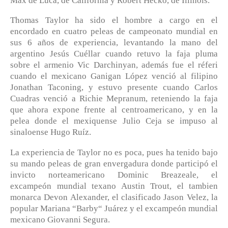
Max de Luca, de California y Robert Hecko, de Illinois.
Thomas Taylor ha sido el hombre a cargo en el
encordado en cuatro peleas de campeonato mundial en
sus 6 años de experiencia, levantando la mano del
argentino Jesús Cuéllar cuando retuvo la faja pluma
sobre el armenio Vic Darchinyan, además fue el réferi
cuando el mexicano Ganigan López venció al filipino
Jonathan Taconing, y estuvo presente cuando Carlos
Cuadras venció a Richie Mepranum, reteniendo la faja
que ahora expone frente al centroamericano, y en la
pelea donde el mexiquense Julio Ceja se impuso al
sinaloense Hugo Ruíz.
La experiencia de Taylor no es poca, pues ha tenido bajo
su mando peleas de gran envergadura donde participó el
invicto norteamericano Dominic Breazeale, el
excampeón mundial texano Austin Trout, el tambien
monarca Devon Alexander, el clasificado Jason Velez, la
popular Mariana “Barby“ Juárez y el excampeón mundial
mexicano Giovanni Segura.