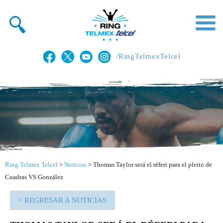
/RingTelmexTelcel
Ring Telmex Telcel
>
Noticias
>
Thomas Taylor será el réferi para el pleito de
Cuadras VS González
< REGRESAR A NOTICIAS