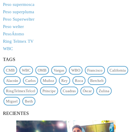
Peso supermosca
Peso superpluma
Peso Superwelter
Peso welter
PesoÁtomo
Ring Telmex TV
WBC
TAGS
CMB
WBC
OMB
Vargas
WBO
Francisco
California
Alacrán
Carlos
Muñoz
Rey
Roca
Berchelt
RingTelmexTelcel
Principe
Cuadras
Óscar
Zulina
Miguel
Ibeth
RECIENTES