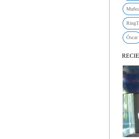
Muño
RingT
Óscar
RECI