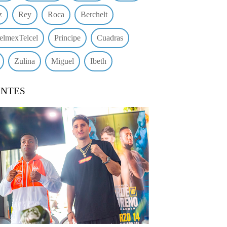
z
Rey
Roca
Berchelt
elmexTelcel
Principe
Cuadras
Zulina
Miguel
Ibeth
ENTES