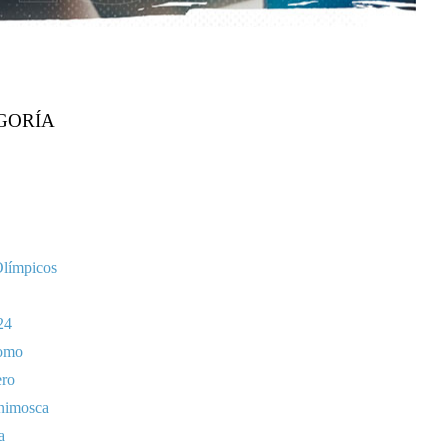
GORÍA
Olímpicos
24
omo
ero
nimosca
a