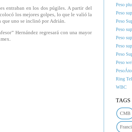
Peso pl
es entraban en los dos púgiles. A partir del
Peso sup
colocó los mejores golpes, lo que le valió la
s que uno se inclinó por Adrián.
Peso Sup
Peso su
onfesor” Hernández regresará con una mayor
Peso su
lmex.
Peso su
Peso Sup
Peso wel
PesoÁt
Ring Te
WBC
TAGS
CMB
Franci