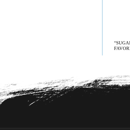
“SUG
FAVORI