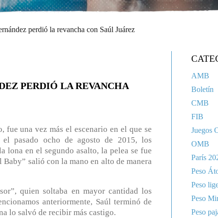
rnández perdió la revancha con Saúl Juárez
CATE
AMB
DEZ PERDIÓ LA REVANCHA
Boletín
CMB
FIB
, fue una vez más el escenario en el que se
Juegos 
, el pasado ocho de agosto de 2015, los
OMB
a lona en el segundo asalto, la pelea se fue
París 20
El Baby” salió con la mano en alto de manera
Peso Át
Peso lig
sor”, quien soltaba en mayor cantidad los
Peso Mi
mencionamos anteriormente, Saúl terminó de
Peso paj
a lo salvó de recibir más castigo.