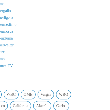
uma
ergallo
erligero
permediano
permosca
perpluma
erwelter
ter
omo
lmex TV
WBC
OMB
Vargas
WBO
sco
California
Alacrán
Carlos