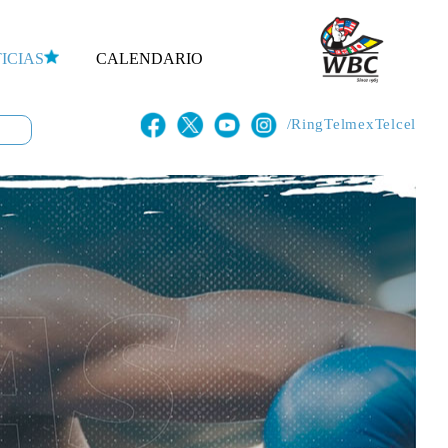
ICIAS
CALENDARIO
/RingTelmexTelcel