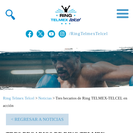
/RingTelmexTelcel
Ring Telmex Telcel
>
Noticias
>
Tres becarios de Ring TELMEX-TELCEL en
acción
< REGRESAR A NOTICIAS