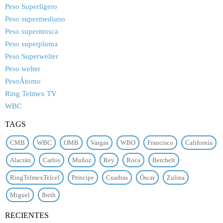
Peso Superligero
Peso supermediano
Peso supermosca
Peso superpluma
Peso Superwelter
Peso welter
PesoÁtomo
Ring Telmex TV
WBC
TAGS
CMB
WBC
OMB
Vargas
WBO
Francisco
California
Alacrán
Carlos
Muñoz
Rey
Roca
Berchelt
RingTelmexTelcel
Principe
Cuadras
Óscar
Zulina
Miguel
Ibeth
RECIENTES