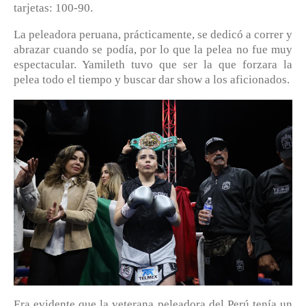
tarjetas: 100-90.
La peleadora peruana, prácticamente, se dedicó a correr y
abrazar cuando se podía, por lo que la pelea no fue muy
espectacular. Yamileth tuvo que ser la que forzara la
pelea todo el tiempo y buscar dar show a los aficionados.
Era evidente que la veterana peleadora del Perú tenía un