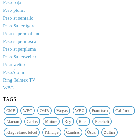
Peso paja
Peso pluma
Peso supergallo
Peso Superligero
Peso supermediano
Peso supermosca
Peso superpluma
Peso Superwelter
Peso welter
PesoÁtomo
Ring Telmex TV
WBC
TAGS
CMB
WBC
OMB
Vargas
WBO
Francisco
California
Alacrán
Carlos
Muñoz
Rey
Roca
Berchelt
RingTelmexTelcel
Principe
Cuadras
Óscar
Zulina