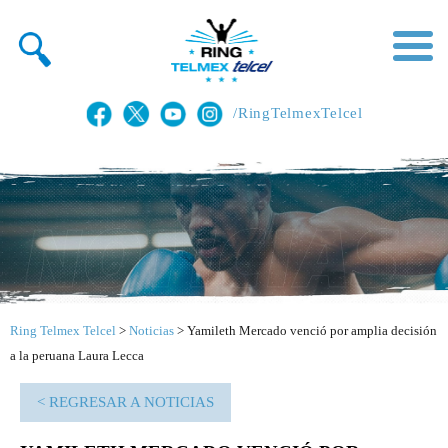
/RingTelmexTelcel
Ring Telmex Telcel
>
Noticias
>
Yamileth Mercado venció por amplia decisión
a la peruana Laura Lecca
< REGRESAR A NOTICIAS