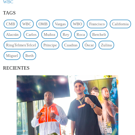
WBC
TAGS
CMB
WBC
OMB
Vargas
WBO
Francisco
California
Alacrán
Carlos
Muñoz
Rey
Roca
Berchelt
RingTelmexTelcel
Principe
Cuadras
Óscar
Zulina
Miguel
Ibeth
RECIENTES