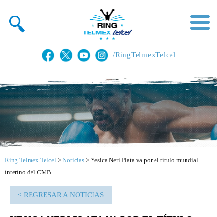
/RingTelmexTelcel
Ring Telmex Telcel
>
Noticias
>
Yesica Neri Plata va por el título mundial
interino del CMB
< REGRESAR A NOTICIAS